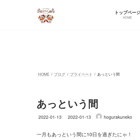
コ
ナ
ン
ビ
トップペー
テ
ゲ
HOME
ン
ー
ツ
シ
へ
ョ
ス
ン
キ
に
ッ
移
プ
動
HOME
ブログ
プライベート
あっという間
あっという間
最
2022-01-13
2022-01-13
hogurakuneko
終
更
一月もあっという間に10日を過ぎたにゃ！
新