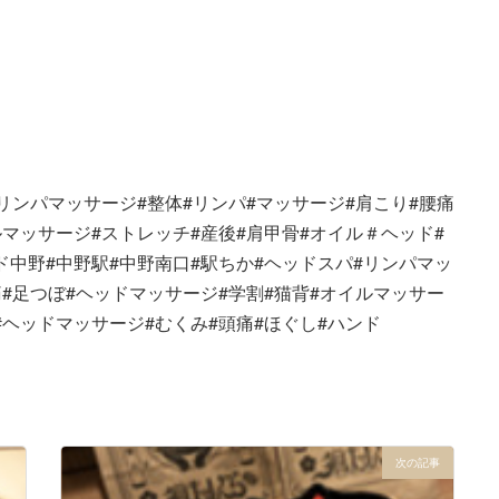
#リンパマッサージ#整体#リンパ#マッサージ#肩こり#腰痛
ルマッサージ#ストレッチ#産後#肩甲骨#オイル＃ヘッド#
ド中野#中野駅#中野南口#駅ちか#ヘッドスパ#リンパマッ
痛#足つぼ#ヘッドマッサージ#学割#猫背#オイルマッサー
#ヘッドマッサージ#むくみ#頭痛#ほぐし#ハンド
次の記事