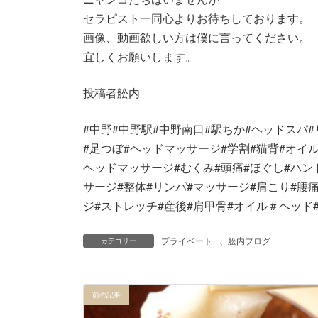
セラピスト一同心よりお待ちしております。
画像、動画欲しい方は僕に言ってください。
宜しくお願いします。
投稿者舩内
#中野#中野駅#中野南口#駅ちか#ヘッドスパ
#足つぼ#ヘッドマッサージ#学割#猫背#オイ
ヘッドマッサージ#むくみ#頭痛#ほぐし#ハン
サージ#整体#リンパ#マッサージ#肩こり#腰
ジ#ストレッチ#産後#肩甲骨#オイル＃ヘッド
プライベート
、
舩内ブログ
カテゴリー
前の記事